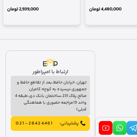
4,480,000
تومان
2,939,000
تومان
ارتباط با امپراطور
تهران، خیابان حافظ،بعد از تقاطع حافظ و
جمهوری،نرسیده به کوچه کامران
صالح،پلاک 231،ساختمان بانک دی،طبقه 4
واحد 9(مراجعه حضوری با هماهنگی
قبلی)
پشتیبانی:
021-28424461