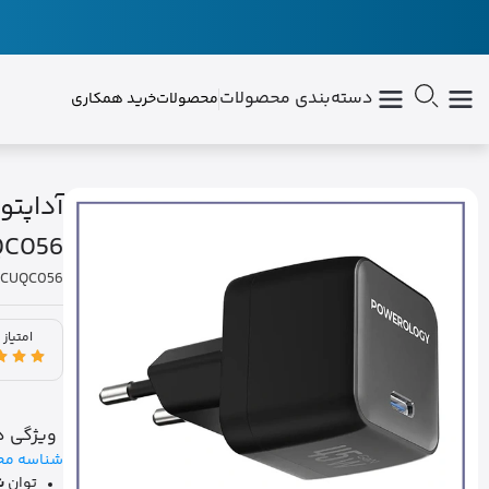
دسته‌بندی محصولات
محصولات
خرید همکاری
QC056
PWCUQC056
امتیاز 
ویژگی ه
شناسه مح
توان
شا