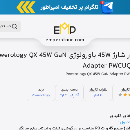
جستجو 
emperatour.com
آداپتور شارژ 45W پاورولوژی ology QX 45W GaN
Adapter PWCU
Powerology QX 45W GaN Adapter 
کاربران
نظرات کاربران
دسته بندی
برند
0 نظر
آداپتور شارژ
Powerology
ای کلیدی
صول :
رژ سریع 45 وات PD
مناسب برای گوشی، تبلت و لپ‌تاپ‌های سازگار