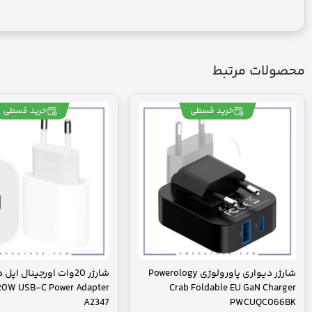
محصولات مرتبط
خرید قسطی
خرید قسطی
شارژر دیواری پاورولوژی Powerology
شارژر 20وات اورجینال اپ
20W USB-C Power Adapter
Crab Foldable EU GaN Charger
A2347
PWCUQC066BK