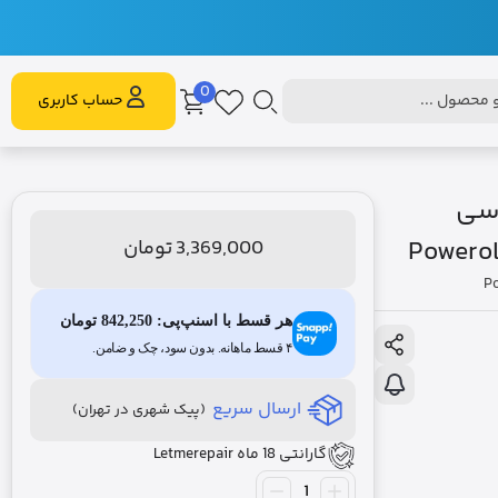
0
محصول ...
حساب کاربری
یپ سی
Powero
3,369,000
تومان
P
هر قسط با اسنپ‌پی:
842,250
تومان
۴ قسط ماهانه. بدون سود، چک و ضامن.
ارسال سریع
(پیک شهری در تهران)
گارانتی 18 ماه Letmerepair