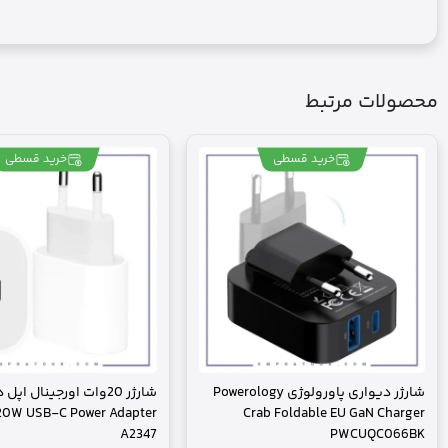
محصولات مرتبط
خرید قسطی
خرید قسطی
شارژر دیواری پاورولوژی Powerology
شارژر 20وات اورجینال اپ
20W USB-C Power Adapter
Crab Foldable EU GaN Charger
A2347
PWCUQC066BK