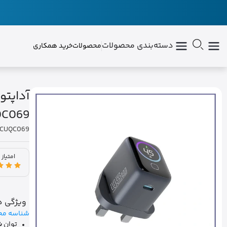
دسته‌بندی محصولات
محصولات
خرید همکاری
QC069
PWCUQC069
امتیاز 
ویژگی ه
شناسه مح
توان
شا