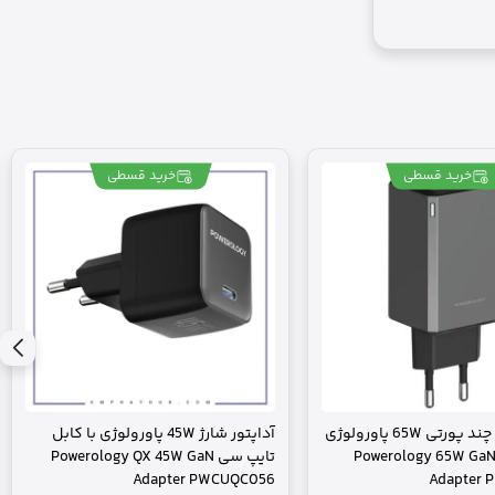
خرید قسطی
خرید قسطی
آداپتور شارژ چند پورتی 65W پاورولوژی
آداپتور شارژ 45W پاورولوژی با کابل
Powerology 65W GaN
تایپ سی Powerology QX 45W GaN
Adapter PWCUQC056
Adapter