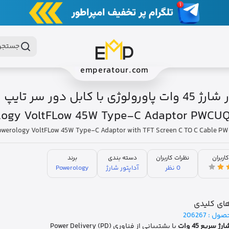
جستجو 
emperatour.com
آداپتور شارژ 45 وات پاورولوژی با کابل دور سر تا
logy VoltFLow 45W Type-C Adaptor PWCU
owerology VoltFLow 45W Type-C Adaptor with TFT Screen C TO C Cable 
کاربران
نظرات کاربران
دسته بندی
برند
0 نظر
آداپتور شارژ
Powerology
ای کلیدی
صول :
206267
رژ سریع 45 وات
با پشتیبانی از فناوری Power Delivery (PD)