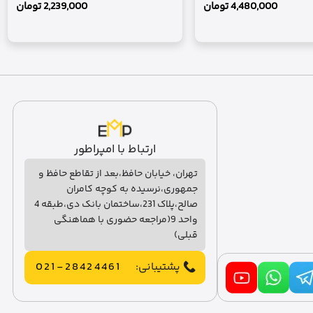
4,480,000
تومان
2,239,000
تومان
ارتباط با امپراطور
تهران، خیابان حافظ،بعد از تقاطع حافظ و
جمهوری،نرسیده به کوچه کامران
صالح،پلاک 231،ساختمان بانک دی،طبقه 4
واحد 9(مراجعه حضوری با هماهنگی
قبلی)
پشتیبانی:
021-28424461