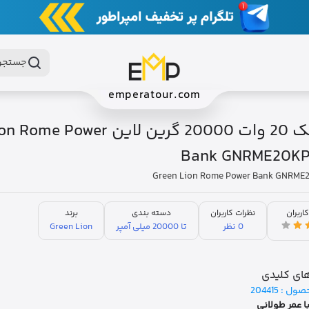
جستجو 
emperatour.com
پاوربانک 20 وات 20000 گرین لاین er
Bank GNRME20K
Green Lion Rome Power Bank GNRM
کاربران
نظرات کاربران
دسته بندی
برند
0 نظر
تا 20000 میلی آمپر
Green Lion
ای کلیدی
صول :
204415
با عمر طولانی