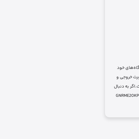
یع دستگاه‌های خود
چند پورت خروجی و
.اگر به دنبال
ه بتواند چند دستگاه را همزمان و با سرعت مناسب شارژ کند، Green Lion Rome 20,000mAh مدل GNRME20KPD2BK