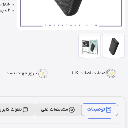
شارژ سر
۲ × پورت USB-A
ضمانت اصالت کالا
7 روز مهلت تست
توضیحات
مشخصات فنی
نظرات کابرا