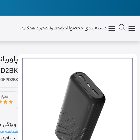
دسته‌بندی محصولات
محصولات
خرید همکاری
PD2BK
E20KPD2BK
امتیاز 
ویژگی ه
شناسه مح
باتری 