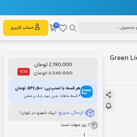
0
محصول ...
حساب کاربری
Green Lion Rome Pow
2,190,000
تومان
%14
2,540,000
تومان
هر قسط با اسنپ‌پی:
547,500
تومان
۴ قسط ماهانه. بدون سود، چک و ضامن.
ارسال سریع
(پیک شهری در تهران)
7 روز مهلت تست