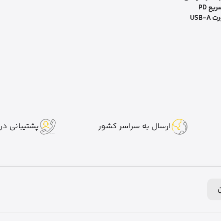
یع PD
ارسال به سراسر کشور
پشتیبانی در 7 روز هفت
ن