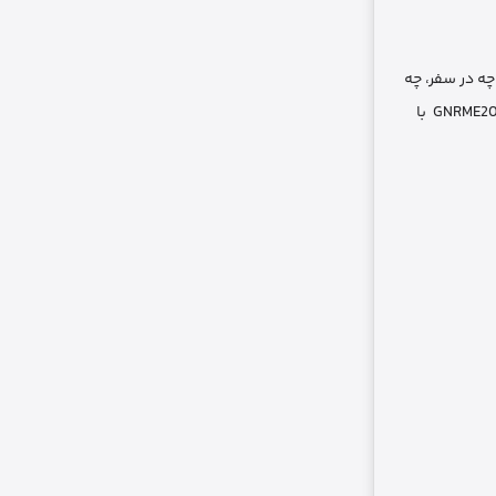
چه در سفر، چه
در محیط کار، یا حتی هنگام استفاده روزمره، تمام شدن شارژ دستگاه‌ها می‌تواند مشکل بزرگی ایجاد کند. پاوربانک 20 وات 20000 گرین لاین GNRME20KPD2BK با