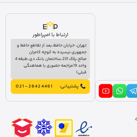
ارتباط با امپراطور
تهران، خیابان حافظ،بعد از تقاطع حافظ و
جمهوری،نرسیده به کوچه کامران
صالح،پلاک 231،ساختمان بانک دی،طبقه 4
واحد 9(مراجعه حضوری با هماهنگی
قبلی)
پشتیبانی:
021-28424461
ی