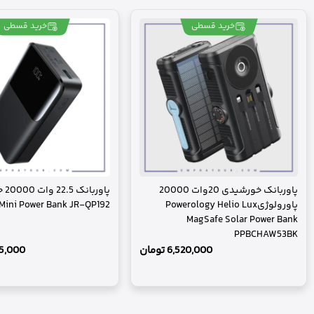
خرید قسطی
خرید قسطی
پاوربانک خورشیدی 20وات 20000
پاورب
پاورولوژیPowerology Helio Lux
ini Power Bank JR-QP192
MagSafe Solar Power Bank
PPBCHAW53BK
6,520,000
تومان
5,000