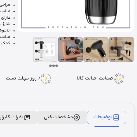
طراحی
مناسب
دارای 4 سری ماساژ مختلف برای نقاط مختلف بدن
شارژ سری
خاموشی
مناسب 
کمک ب
ضمانت اصالت کالا
7 روز مهلت تست
توضیحات
مشخصات فنی
نظرات کابرا