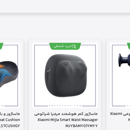
خرید قسطی
ماساژور تفنگی میجیا شیائومی Xiaomi
ماساژور کمر هوشمند میجیا شیائومی
ماساژور و ب
eat Cushion
Xiaomi Mijia Smart Waist Massager
LSTCUSHGY
MJYBAMY01YMYY