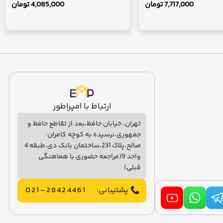
7,717,000
تومان
4,085,000
تومان
ارتباط با امپراطور
تهران، خیابان حافظ،بعد از تقاطع حافظ و
جمهوری،نرسیده به کوچه کامران
صالح،پلاک 231،ساختمان بانک دی،طبقه 4
واحد 9(مراجعه حضوری با هماهنگی
قبلی)
پشتیبانی:
021-28424461