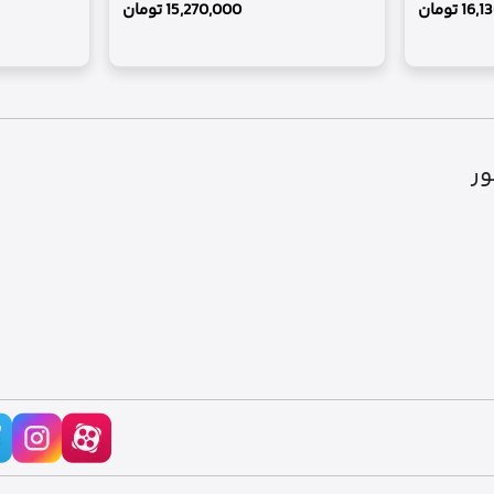
16,1
تومان
15,270,000
تومان
ور