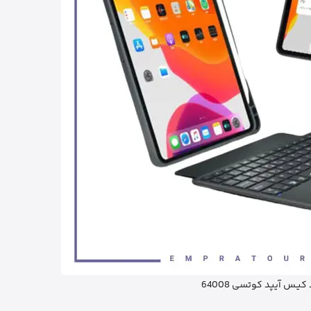
کیـس آیپد کوتسی 64008