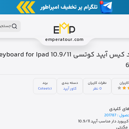
جستجو 
emperatour.com
کیبورد کیس آیپد کوتسی  for Ipad 10.9/11
کاربران
نظرات کاربران
دسته بندی
برند
0 نظر
کاور آیپد
Coteetci
ای کلیدی
صول :
201787
ورد دار مناسب آیپد 10.9/11
 مگنتی