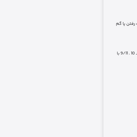
 رفتن یا گم
پشتیبانی از بلوتوث 5.1 که ارتباط پایدارتر و سریع‌تری بین کیبورد و آیپد فراهم می ‌کند . با توجه به این ویژگی‌ ها ، اگر به دنبال کیس کیبوردی برای آیپد 10 . 9/11 با