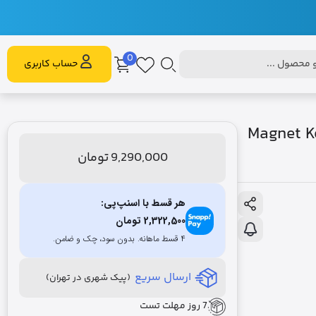
0
محصول ...
حساب کاربری
Magnet Keyboard
9,290,000
تومان
هر قسط با اسنپ‌پی:
2,322,500
تومان
۴ قسط ماهانه. بدون سود، چک و ضامن.
ارسال سریع
(پیک شهری در تهران)
7 روز مهلت تست