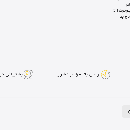
لم
وتوث 5.1
تاچ پد
ارسال به سراسر کشور
پشتیبانی در 7 روز هفت
ن