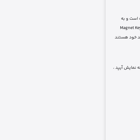
ه است و به
ی کیبورد کیس Magnet Keyboard for iPad 10 . 9/11
آیپد خود هستند
 نمایش آیپد ،