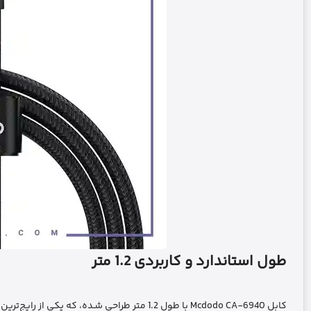
طول استاندارد و کاربردی 1.2 متر
کابل Mcdodo CA-6940 با طول 1.2 متر طراحی شـده، که یکی از رایج‌ترین و پرکاربردترین طول‌ها برای