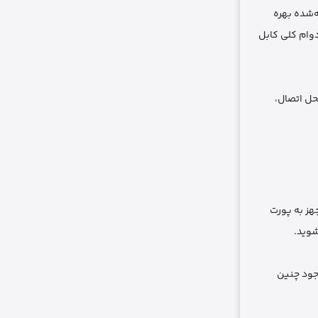
ه‌شده بهره
دوام کلی کابل
حل اتصال،
اد مجهز به پورت
د که آداپتورهای USB-A را حذف کرده‌اند)، وجود چنین