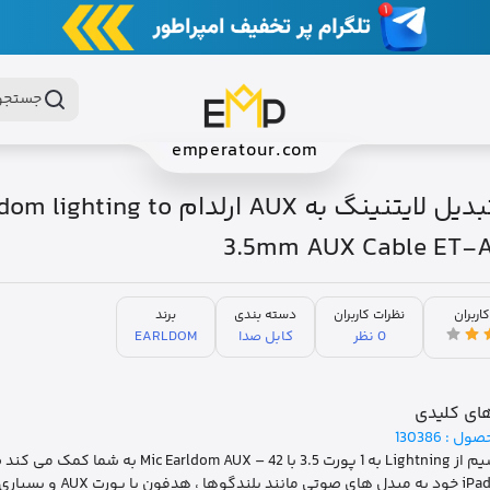
جستجو 
emperatour.com
کابل تبدیل لایتنینگ به AUX ارلدام ting to
3.5mm AUX Cable ET-
کاربران
نظرات کاربران
دسته بندی
برند
0 نظر
کابل صدا
EARLDOM
ای کلیدی
صول :
130386
iPad ، AirPods خود به مبدل های صوتی