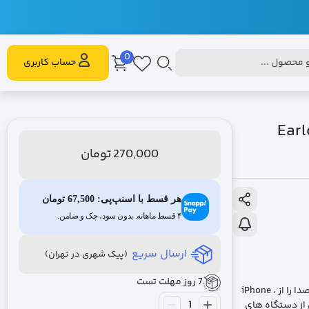
0
محصول ...
حساب کاربری
Earldom ligh
270,000
تومان
هر قسط با اسنپ‌پی:
67,500
تومان
۴ قسط ماهانه. بدون سود، چک و ضامن.
ارسال سریع
(پیک شهری در تهران)
7 روز مهلت تست
– اتصال سیم از Lightning به 1 پورت 3.5 با Mic Earldom AUX – 42 به شما کمک می کند صدا را از iPhone ،
 مانند بلندگوها ، هدفون با پورت AUX و بسیاری از دستگاه های