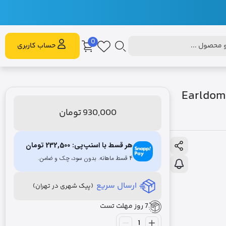
0
محصول ...
حساب کاربری
Earldom Car Rea
930,000
تومان
هر قسط با اسنپ‌پی:
232,500
تومان
۴ قسط ماهانه. بدون سود، چک و ضامن.
ارسال سریع
(پیک شهری در تهران)
7 روز مهلت تست