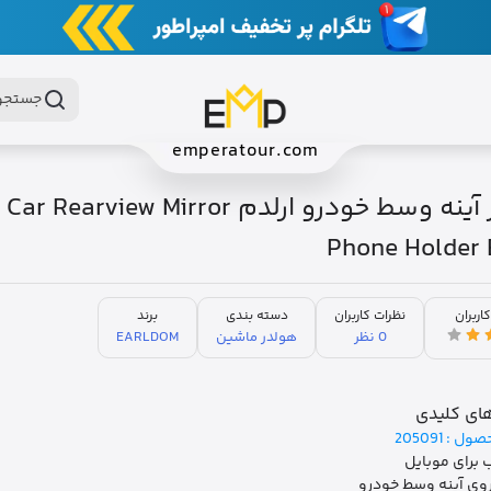
جستجو 
emperatour.com
هولدر آینه وسط خودرو ارلدم rview Mirror
Phone Holder
کاربران
نظرات کاربران
دسته بندی
برند
0 نظر
هولدر ماشین
EARLDOM
ای کلیدی
صول :
205091
برای موبایل
وی آینه وسط خودرو