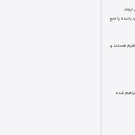
ایجاد
راننده یا منع
تنظیم هستند و
ایل است و در مدل EH178 این قابلیت به بهترین شکل با چرخش 360 درجه‌ای فراهم شده