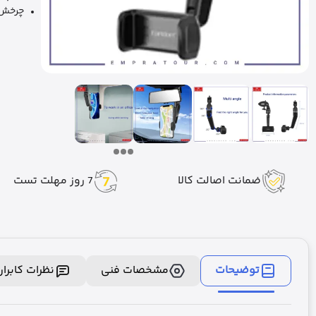
چرخش 360 در
ضمانت اصالت کالا
7 روز مهلت تست
توضیحات
مشخصات فنی
نظرات کابرا