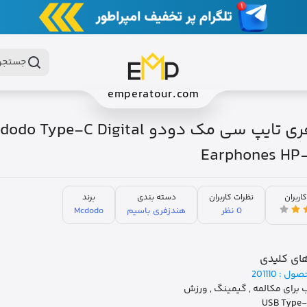
جستجو 
emperatour.com
هندزفری تایپ سی مک دودو o Type-C Digital
Earphones HP
کاربران
نظرات کاربران
دسته بندی
برند
0 نظر
هندزفری باسیم
Mcdodo
ای کلیدی
صول :
201110
برای مکالمه , گیمینگ , ورزش