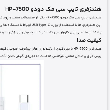
هندزفری تایپ سی مک دودو
HP-7500
هندزفری تایپ سی مک دودو HP-7500 یکی از محصولات معتبر و پرطرفدار از برند مک دودو (Mcdodo) در دنیای هدفون‌ ها و هندزفری‌ ها است .
این هندزفری‌ ها با استفاده از پورت USB Type-C ارتباط با دستگاه‌ ها برقرار می ‌کنند و دارای ویژگی‌ ها و قابلیت‌ های بسیاری هستند که آن‌ ها
را انتخاب مناسبی برای کاربران می ‌کند . در ادامه به برخی از ویژگی‌ ها 
کیفیت صدا
هندزفری HP-7500 با بهره‌گیری از تکنولوژی‌ های پیشرفته صوتی ، کیفیت صدای بسیار بالایی ارائه می ‌دهد . این به معنای شنیدن جزئیات کوچک صدا ،
بیس قوی و تعادل تمامی فرکانس‌ ها است که تجربه‌ی گوش دادن لذت‌بخش