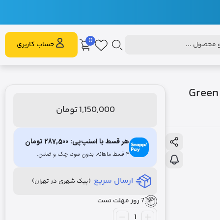
0
محصول ...
حساب کاربری
Green Lion Masg
1,150,000
تومان
هر قسط با اسنپ‌پی:
287,500
تومان
۴ قسط ماهانه. بدون سود، چک و ضامن.
ارسال سریع
(پیک شهری در تهران)
7 روز مهلت تست