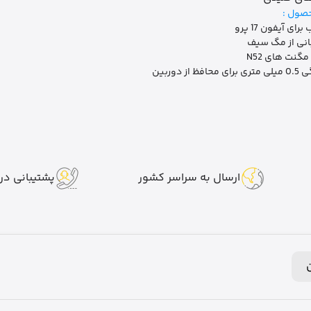
صول :
ای آیفون 17 پرو
انی از مگ سیف
مگنت های N52
حافظ از دوربین
ارسال به سراسر کشور
پشتیبانی در 7 روز هفت
ن