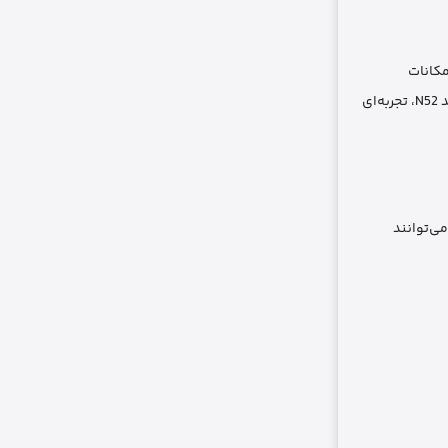
 طراحی دقیق و امکانات
پیشرفته، گوشی را در برابر ضربه، خط و خش و آسیب‌های روزمره محافظت می‌کند. علاوه بر این، پشتیبانی از فناوری MagSafe و وجود مگنت‌های قدرتمند N52، تجربه‌ای
ن می‌توانند