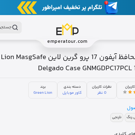
جستجو 
emperatour.com
قاب محافظ آیفون 17 پرو گرین لاین Safe
Delgado Case GNMGDPC17PCL 1
کاربران
نظرات کاربران
دسته بندی
برند
0 نظر
کاور موبایل
Green Lion
ول
 رنگ
نارنجی
ای کلیدی