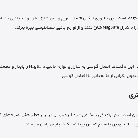
یکی از ویژگی‌های کلیدی قاب Green Lion، پشتیبانی کامل از فناوری MagSafe است. این فناوری امکان اتصال سریع و امن شارژرها و لوازم 
اطیسی بهره ببرند.
قاب MagSafe Delgado Case با مگنت‌های قدرتمند N52 تقویت شده است. این مگنت‌ها اتصال گوشی ب
بدون نگرانی از جا به‌جایی یا افتادن گوشی.
رآمدگی 0.5 میلی‌متری در اطراف دوربین است. این برآمدگی باعث می‌شود لنز دوربین در برابر خط و خش، ضرب
لنز دوربین با سطح تماس پیدا نمی‌کند و ایمن باقی می‌ماند.