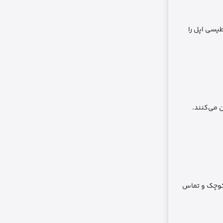
جانبی مغناطیسی اپل را
ه شارژر یا لوازم جانبی MagSafe را پایدار و مطمئن می‌کنند.
ه‌های کوچک و تماس