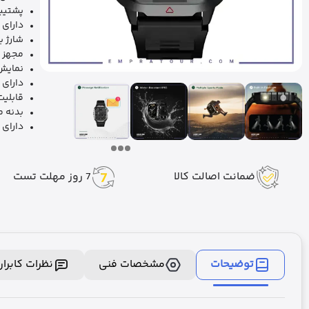
پشتیبانی از d
دارای باتری 200mAh با شارژدهی حدود 3 تا 
شارژ بی‌س
مجهز ب
نمایش 
دارای 
قابلیت‌های کارب
بدنه مق
دارای استا
ضمانت اصالت کالا
7 روز مهلت تست
توضیحات
مشخصات فنی
نظرات کابرا