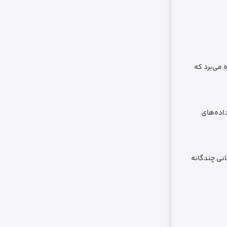
گوشی یکی از مهم‌ترین ویژگی‌ها محسوب می‌شود. Green Lion Gravix Smart Watch از بلوتوث نسخه 5.3 بهره می‌برد که
داده‌های
د، به‌خصوص برای کاربران پلتفرم‌های Android و iOS که به پشتیبانی چندگانه