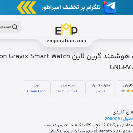
جستجو 
emperatour.com
ساعت هوشمند گرین لاین avix Smart Watch
GNGRV
کاربران
نظرات کاربران
دسته بندی
برند
0 نظر
ساعت هوشمند
Green Lion
ای کلیدی
صول :
206009
2.01 اینچی IPS با کیفیت تصویر مناسب
Bluetoo برای سینک سریع با گوشی