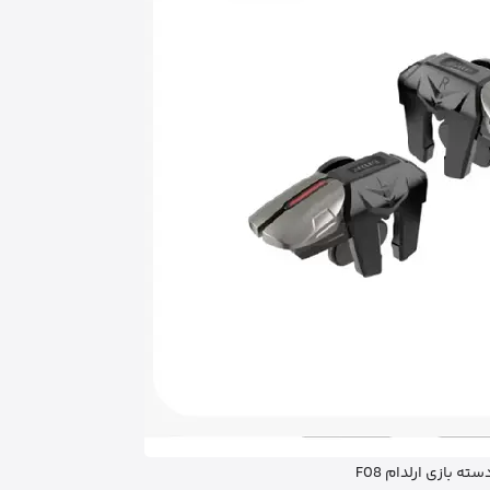
سته بازی ارلدام F08