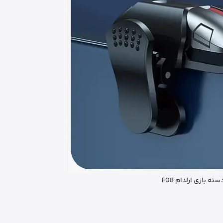
سته بازی ارلدام F08