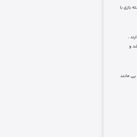
 بازی با
ند ،
شد و