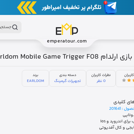
جستجو 
emperatour.com
 Earldom Mobile Game Trigger F08
کاربران
نظرات کاربران
دسته بندی
برند
0 نظر
تجهیزات گیمینگ
EARLDOM
ای کلیدی
صول :
201641
وتایی
رای اندروید و ios
ابجی و کال آفدیوتی