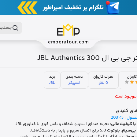
جستجو 
emperatour.com
ی ال JBL Authentics 300
کاربران
نظرات کاربران
دسته بندی
برند
0 نظر
اسپیکر
JBL
موجود است
ای کلیدی
صول :
203145
ا کیفیت عالی
: تجربه صدای استریو شفاف و باس قوی با فناوری JBL.
 بی‌سیم
: بلوتوث 5.0 برای اتصال سریع و پایدار به دستگاه‌ها.