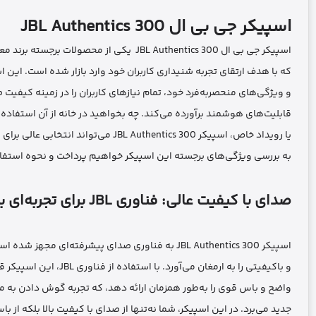
اسپیکر جی بی ال JBL Authentics 300
اسپیکر جی بی ال JBL Authentics 300 یکی از محصولات برجسته برند معتبر جی بی ال است
که با هدف ارتقای تجربه شنیداری کاربران خود وارد بازار شده است. این ا
و ویژگی‌های منحصربه‌فرد خود، تمام نیازهای کاربران را در زمینه کیفیت 
قابلیت‌های هوشمند برآورده می‌کند. چه بخواهید در خانه از آن استفاده
یا رویداد خاص، اسپیکر JBL Authentics 300 می‌تواند انتخابی عالی برای شما باشد. در ادامه ،
به بررسی ویژگی‌های برجسته این اسپیکر خواهیم پرداخت و نحوه استفاده 
صدای با کیفیت عالی: فناوری JBL برای تجربه‌ای بی‌نظیر
اسپیکر JBL Authentics 300 به فناوری صدای پیشرفته‌ای مجهز شده است که صدای شفاف
و باکیفیتی را به ارمغان می‌آورد. با استفاده از فناوری JBL، این اسپیکر قادر است تا صدای استریو
واضح و باس قوی را به‌طور همزمان ارائه دهد، که تجربه گوش دادن به
جدید می‌برد. در این اسپیکر، شما نه‌تنها از صدای با کیفیت بالا بلکه از 