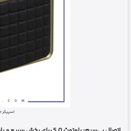
اسپیکر جی بی ال 0
اتصال بی‌سیم: بلوتوث 5.0 برای پخش سریع و پایدار