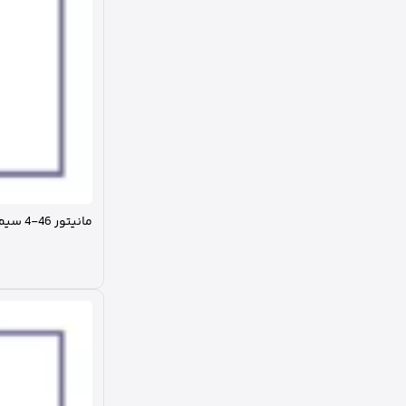
گلس
گلس آیفون
گلس تبلت و آیپد
گلس ساعت هوشمند
گلس سامسونگ
گیمینگ
لایتنینگ(آیفونی)
لایف استایل
لوازم اشپزخانه
لوازم جانبی کامپیوتر
مانیتور 46-4 سیم کارت خور ریجستر شده استیلاک مدل Stelock TS18
لوازم جانبی موبایل و تبلت
لوازم خانگی
لوازم خودرو
لوازم شبکه
لوازم صوتی
لوازم مراقبت از پوست و مو
ماساژور
ماشین اصلاح
مانیتور