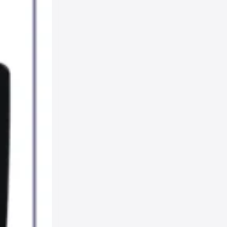
موس
مونوپاد و گیمبال
میکرو
میکروفون
هاب
هدست
هدیه سازمانی
همه کاره
هندزفری باسیم
هندزفری بلوتوث
هندزفری و هدفون
هولدر ماشین
هولدر موتور و دوچرخه
هولدر و پایه
هولدری رومیزی
وایرلس
ویدیو پروژکتور
یخچال